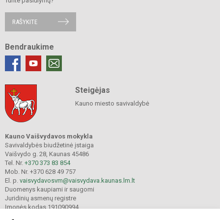
Turite pasiūlymų?
RAŠYKITE
Bendraukime
Steigėjas
Kauno miesto savivaldybė
Kauno Vaišvydavos mokykla
Savivaldybės biudžetinė įstaiga
Vaišvydo g. 28, Kaunas 45486
Tel. Nr.
+370 373 83 854
Mob. Nr. +370 628 49 757
El. p.
vaisvydavosvm@vaisvydava.kaunas.lm.lt
Duomenys kaupiami ir saugomi
Juridinių asmenų registre
Įmonės kodas 191090994