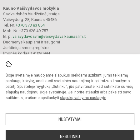
Kauno Vaišvydavos mokykla
Savivaldybės biudžetinė įstaiga
Vaišvydo g. 28, Kaunas 45486
Tel. Nr.
+370 373 83 854
Mob. Nr. +370 628 49 757
El. p.
vaisvydavosvm@vaisvydava.kaunas.lm.lt
Duomenys kaupiami ir saugomi
Juridinių asmenų registre
Įmonės kodas 191090994
Šioje svetainėje naudojame slapukus siekdami užtikrinti jums teikiamų
© 2025. Kauno Vaišvydavos mokykla. Visos teisės saugomos.
Kopijuoti turinį be raštiško įstaigos administracijos sutikimo griežtai draudžiama.
paslaugų kokybę, analizuoti svetainės naudojimą ir optimizuoti naršymo
patirtį. Spustelėję mygtuką „Sutinku“, jūs patvirtinate, kad sutinkate su visų
Prieinamumo paraiška
Slapukų valdymas
slapukų naudojimu šioje svetainėje. Jei norite atšaukti arba pakeisti savo
sutikimus, prašome apsilankyti
slapukų valdymo puslapyje
.
Sumanus būdas atnaujinti
mokyklos interneto
svetainę
NUSTATYMAI
NESUTINKU