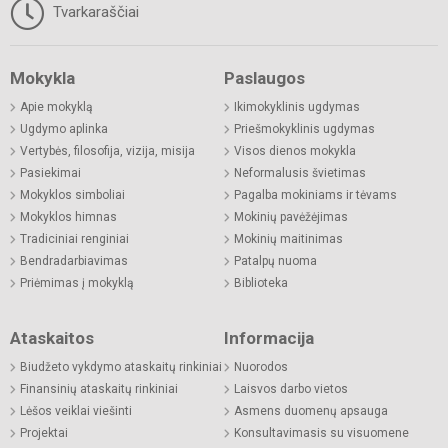
Tvarkaraščiai
Mokykla
Paslaugos
Apie mokyklą
Ikimokyklinis ugdymas
Ugdymo aplinka
Priešmokyklinis ugdymas
Vertybės, filosofija, vizija, misija
Visos dienos mokykla
Pasiekimai
Neformalusis švietimas
Mokyklos simboliai
Pagalba mokiniams ir tėvams
Mokyklos himnas
Mokinių pavėžėjimas
Tradiciniai renginiai
Mokinių maitinimas
Bendradarbiavimas
Patalpų nuoma
Priėmimas į mokyklą
Biblioteka
Ataskaitos
Informacija
Biudžeto vykdymo ataskaitų rinkiniai
Nuorodos
Finansinių ataskaitų rinkiniai
Laisvos darbo vietos
Lėšos veiklai viešinti
Asmens duomenų apsauga
Projektai
Konsultavimasis su visuomene