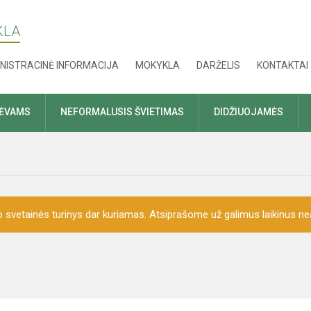
KLA
NISTRACINĖ INFORMACIJA
MOKYKLA
DARŽELIS
KONTAKTAI
TĖVAMS
NEFORMALUSIS ŠVIETIMAS
DIDŽIUOJAMĖS
o svetainės turinys dar kuriamas. Atsiprašome už galimus laikinus nea