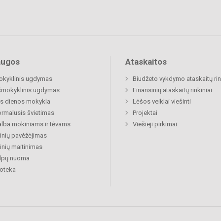
augos
Ataskaitos
okyklinis ugdymas
Biudžeto vykdymo ataskaitų rin
šmokyklinis ugdymas
Finansinių ataskaitų rinkiniai
s dienos mokykla
Lėšos veiklai viešinti
rmalusis švietimas
Projektai
lba mokiniams ir tėvams
Viešieji pirkimai
nių pavėžėjimas
nių maitinimas
alpų nuoma
ioteka