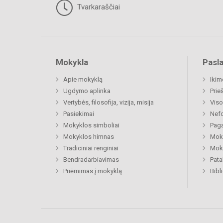
Tvarkaraščiai
Mokykla
Pasl
Apie mokyklą
Ikim
Ugdymo aplinka
Prie
Vertybės, filosofija, vizija, misija
Viso
Pasiekimai
Nefo
Mokyklos simboliai
Paga
Mokyklos himnas
Moki
Tradiciniai renginiai
Moki
Bendradarbiavimas
Pat
Priėmimas į mokyklą
Bibl