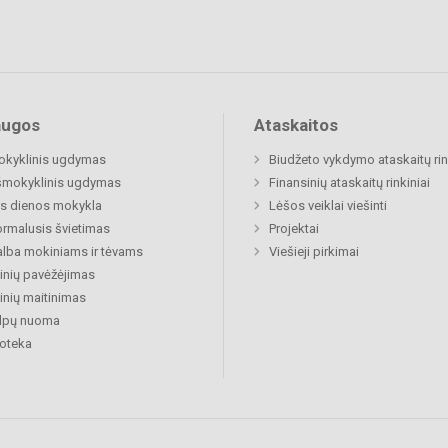
augos
Ataskaitos
okyklinis ugdymas
Biudžeto vykdymo ataskaitų rin
šmokyklinis ugdymas
Finansinių ataskaitų rinkiniai
s dienos mokykla
Lėšos veiklai viešinti
rmalusis švietimas
Projektai
lba mokiniams ir tėvams
Viešieji pirkimai
nių pavėžėjimas
nių maitinimas
alpų nuoma
ioteka