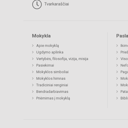
Tvarkaraščiai
Mokykla
Pasl
Apie mokyklą
Ikim
Ugdymo aplinka
Prie
Vertybės, filosofija, vizija, misija
Viso
Pasiekimai
Nefo
Mokyklos simboliai
Paga
Mokyklos himnas
Moki
Tradiciniai renginiai
Moki
Bendradarbiavimas
Pat
Priėmimas į mokyklą
Bibl