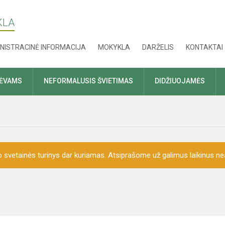
KLA
NISTRACINĖ INFORMACIJA
MOKYKLA
DARŽELIS
KONTAKTAI
TĖVAMS
NEFORMALUSIS ŠVIETIMAS
DIDŽIUOJAMĖS
o svetainės turinys dar kuriamas. Atsiprašome už galimus laikinus nea