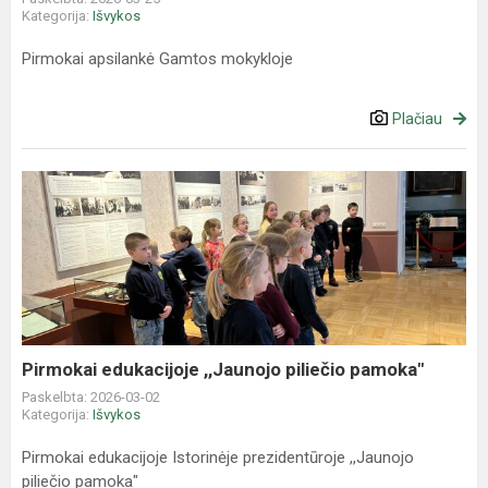
Kategorija:
Išvykos
Pirmokai apsilankė Gamtos mokykloje
Plačiau
Pirmokai
edukacijoje
,,Jaunojo
piliečio
pamoka"
Pirmokai edukacijoje ,,Jaunojo piliečio pamoka"
Paskelbta: 2026-03-02
Kategorija:
Išvykos
Pirmokai edukacijoje Istorinėje prezidentūroje ,,Jaunojo
piliečio pamoka"