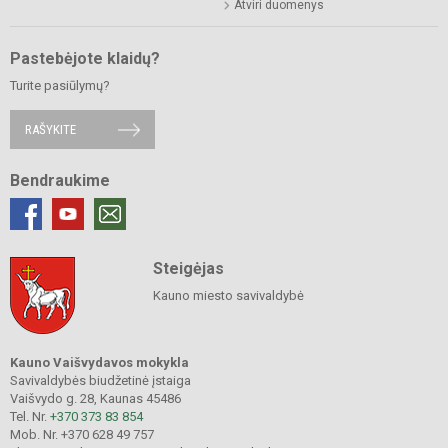
Atviri duomenys
Pastebėjote klaidų?
Turite pasiūlymų?
RAŠYKITE
Bendraukime
Steigėjas
Kauno miesto savivaldybė
Kauno Vaišvydavos mokykla
Savivaldybės biudžetinė įstaiga
Vaišvydo g. 28, Kaunas 45486
Tel. Nr.
+370 373 83 854
Mob. Nr. +370 628 49 757