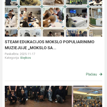
STEAM
EDUKACIJOS
MOKSLO
POPULIARINIMO
MUZIEJUJE
,,MOKSLO
SA...
STEAM EDUKACIJOS MOKSLO POPULIARINIMO
MUZIEJUJE ,,MOKSLO SA...
Paskelbta: 2025-11-17
Kategorija:
Išvykos
Plačiau
TREČIOKAI
LIETUVOS
RESPUBLIKOS
SEIME