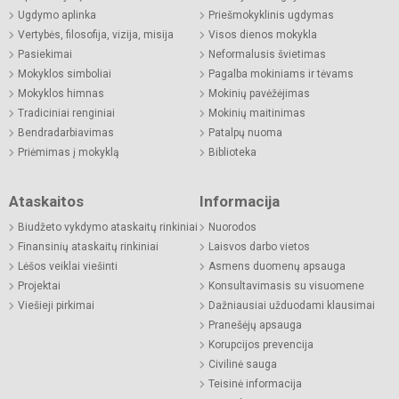
Ugdymo aplinka
Priešmokyklinis ugdymas
Vertybės, filosofija, vizija, misija
Visos dienos mokykla
Pasiekimai
Neformalusis švietimas
Mokyklos simboliai
Pagalba mokiniams ir tėvams
Mokyklos himnas
Mokinių pavėžėjimas
Tradiciniai renginiai
Mokinių maitinimas
Bendradarbiavimas
Patalpų nuoma
Priėmimas į mokyklą
Biblioteka
Ataskaitos
Informacija
Biudžeto vykdymo ataskaitų rinkiniai
Nuorodos
Finansinių ataskaitų rinkiniai
Laisvos darbo vietos
Lėšos veiklai viešinti
Asmens duomenų apsauga
Projektai
Konsultavimasis su visuomene
Viešieji pirkimai
Dažniausiai užduodami klausimai
Pranešėjų apsauga
Korupcijos prevencija
Civilinė sauga
Teisinė informacija