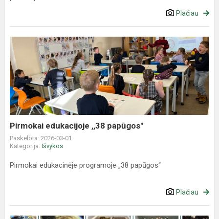
Plačiau
Pirmokai
edukacijoje
,,38
papūgos"
Pirmokai edukacijoje ,,38 papūgos"
Paskelbta: 2026-03-01
Kategorija:
Išvykos
Pirmokai edukacinėje programoje „38 papūgos“
Plačiau