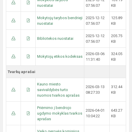
nuostatai
07:56:07
KB
Mokytojų tarybos bendrieji
2025-12-12
125.89
nuostatai
07:56:07
KB
2025-12-12
205.75
Bibliotekos nuostatai
07:56:07
KB
2026-03-06
324.05
Mokytojų etikos kodeksas
11:31:40
KB
Tvarkų aprašai
Kauno miesto
2026-03-13
312.44
savivaldybės turto
08:27:33
KB
nuomos tvarkos aprašas
Priėmimo į bendrojo
2026-04-01
643.27
ugdymo mokyklas tvarkos
10:04:22
KB
aprašas
Vaiko gerovės komisijos