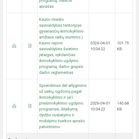
programą, tvarkos
aprašas
Kauno miesto
savivaldybės teritorijoje
gyvenančių ikimokyklinio
amžiaus vaikų siuntimo į
Kauno rajono
2026-04-01
101.75
savivaldybės švietimo
10:04:22
KB
įstaigas, vykdančias
ikimokyklinio ugdymo
programą, darbo grupės
darbo reglamentas
Sprendimas dėl atlyginimo
už vaikų, ugdomų pagal
ikimokyklinio ir (ar)
priešmokyklinio ugdymo
2026-04-01
145.68
programas, išlaikymą
10:04:22
KB
dydžio nustatymo ir
mokėjimo tvarkos aprašo
patvirtinimo