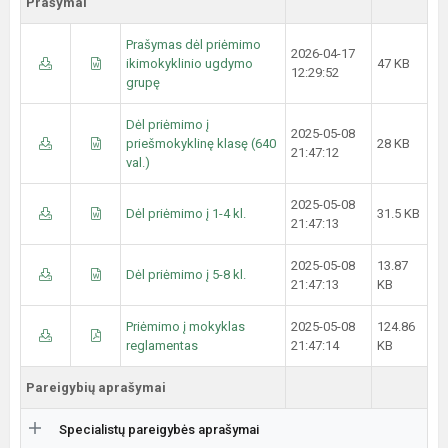
Prašymai
Prašymas dėl priėmimo
2026-04-17
ikimokyklinio ugdymo
47 KB
12:29:52
grupę
Dėl priėmimo į
2025-05-08
priešmokyklinę klasę (640
28 KB
21:47:12
val.)
2025-05-08
Dėl priėmimo į 1-4 kl.
31.5 KB
21:47:13
2025-05-08
13.87
Dėl priėmimo į 5-8 kl.
21:47:13
KB
Priėmimo į mokyklas
2025-05-08
124.86
reglamentas
21:47:14
KB
Pareigybių aprašymai
Specialistų pareigybės aprašymai