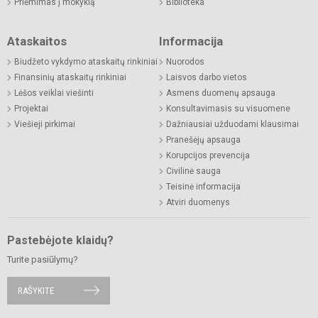
Priėmimas į mokyklą
Biblioteka
Ataskaitos
Informacija
Biudžeto vykdymo ataskaitų rinkiniai
Nuorodos
Finansinių ataskaitų rinkiniai
Laisvos darbo vietos
Lėšos veiklai viešinti
Asmens duomenų apsauga
Projektai
Konsultavimasis su visuomene
Viešieji pirkimai
Dažniausiai užduodami klausimai
Pranešėjų apsauga
Korupcijos prevencija
Civilinė sauga
Teisinė informacija
Atviri duomenys
Pastebėjote klaidų?
Turite pasiūlymų?
RAŠYKITE