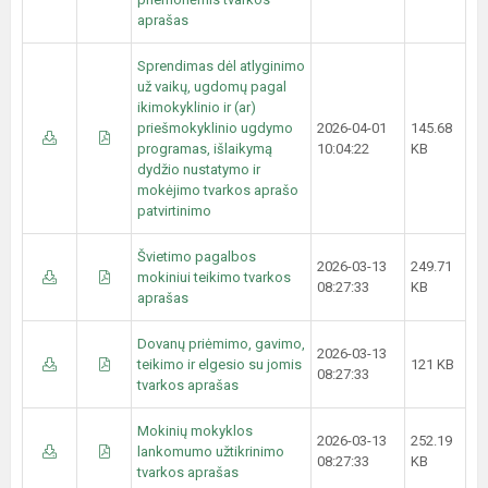
aprašas
Sprendimas dėl atlyginimo
už vaikų, ugdomų pagal
ikimokyklinio ir (ar)
priešmokyklinio ugdymo
2026-04-01
145.68
programas, išlaikymą
10:04:22
KB
dydžio nustatymo ir
mokėjimo tvarkos aprašo
patvirtinimo
Švietimo pagalbos
2026-03-13
249.71
mokiniui teikimo tvarkos
08:27:33
KB
aprašas
Dovanų priėmimo, gavimo,
2026-03-13
teikimo ir elgesio su jomis
121 KB
08:27:33
tvarkos aprašas
Mokinių mokyklos
2026-03-13
252.19
lankomumo užtikrinimo
08:27:33
KB
tvarkos aprašas