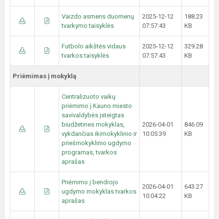
Vaizdo asmens duomenų
2025-12-12
188.23
tvarkymo taisyklės
07:57:43
KB
Futbolo aikštės vidaus
2025-12-12
329.28
tvarkos taisyklės
07:57:43
KB
Priėmimas į mokyklą
Centralizuoto vaikų
priėmimo į Kauno miesto
savivaldybės įsteigtas
biudžetines mokyklas,
2026-04-01
846.09
vykdančias ikimokyklinio ir
10:05:39
KB
priešmokyklinio ugdymo
programas, tvarkos
aprašas
Priėmimo į bendrojo
2026-04-01
643.27
ugdymo mokyklas tvarkos
10:04:22
KB
aprašas