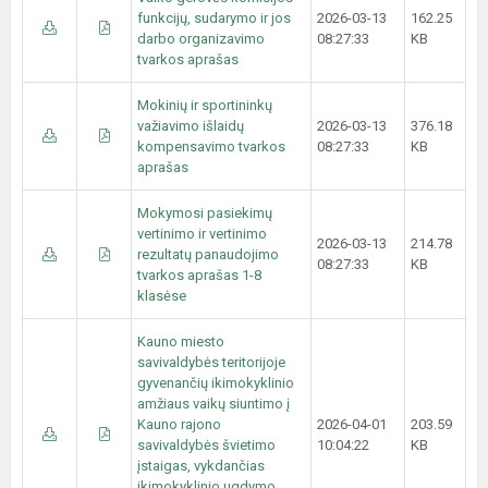
funkcijų, sudarymo ir jos
2026-03-13
162.25
darbo organizavimo
08:27:33
KB
tvarkos aprašas
Mokinių ir sportininkų
važiavimo išlaidų
2026-03-13
376.18
kompensavimo tvarkos
08:27:33
KB
aprašas
Mokymosi pasiekimų
vertinimo ir vertinimo
2026-03-13
214.78
rezultatų panaudojimo
08:27:33
KB
tvarkos aprašas 1-8
klasėse
Kauno miesto
savivaldybės teritorijoje
gyvenančių ikimokyklinio
amžiaus vaikų siuntimo į
Kauno rajono
2026-04-01
203.59
savivaldybės švietimo
10:04:22
KB
įstaigas, vykdančias
ikimokyklinio ugdymo