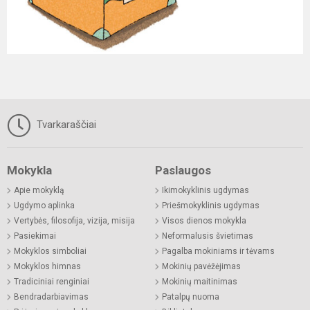
Tvarkaraščiai
Mokykla
Paslaugos
Apie mokyklą
Ikimokyklinis ugdymas
Ugdymo aplinka
Priešmokyklinis ugdymas
Vertybės, filosofija, vizija, misija
Visos dienos mokykla
Pasiekimai
Neformalusis švietimas
Mokyklos simboliai
Pagalba mokiniams ir tėvams
Mokyklos himnas
Mokinių pavėžėjimas
Tradiciniai renginiai
Mokinių maitinimas
Bendradarbiavimas
Patalpų nuoma