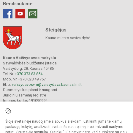
Bendraukime
Steigėjas
Kauno miesto savivaldybė
Kauno Vaišvydavos mokykla
Savivaldybės biudžetinė įstaiga
Vaišvydo g. 28, Kaunas 45486
Tel. Nr.
+370 373 83 854
Mob. Nr. +370 628 49 757
El. p.
vaisvydavosvm@vaisvydava.kaunas.lm.lt
Duomenys kaupiami ir saugomi
Juridinių asmenų registre
Įmonės kodas 191090994
Šioje svetainėje naudojame slapukus siekdami užtikrinti jums teikiamų
© 2025. Kauno Vaišvydavos mokykla. Visos teisės saugomos.
Kopijuoti turinį be raštiško įstaigos administracijos sutikimo griežtai draudžiama.
paslaugų kokybę, analizuoti svetainės naudojimą ir optimizuoti naršymo
patirtį. Spustelėję mygtuką „Sutinku“, jūs patvirtinate, kad sutinkate su visų