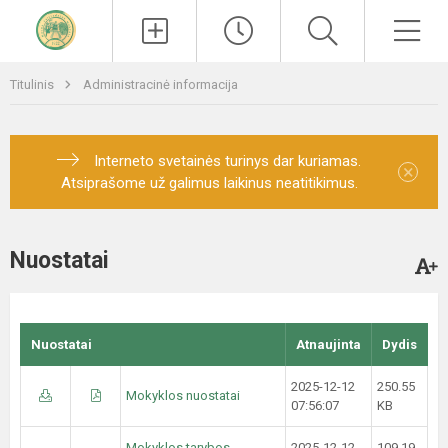
Paieška
Men
Titulinis
Administracinė informacija
Interneto svetainės turinys dar kuriamas.
×
Atsiprašome už galimus laikinus neatitikimus.
Nuostatai
Nuostatai
Atnaujinta
Dydis
2025-12-12
250.55
Mokyklos nuostatai
07:56:07
KB
Mokyklos tarybos
2025-12-12
109.19