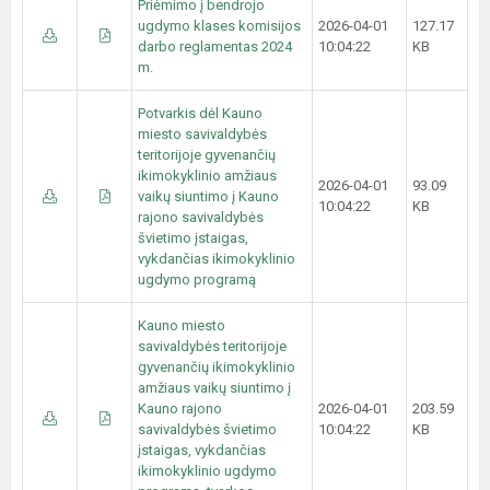
Priėmimo į bendrojo
ugdymo klases komisijos
2026-04-01
127.17
darbo reglamentas 2024
10:04:22
KB
m.
Potvarkis dėl Kauno
miesto savivaldybės
teritorijoje gyvenančių
ikimokyklinio amžiaus
2026-04-01
93.09
vaikų siuntimo į Kauno
10:04:22
KB
rajono savivaldybės
švietimo įstaigas,
vykdančias ikimokyklinio
ugdymo programą
Kauno miesto
savivaldybės teritorijoje
gyvenančių ikimokyklinio
amžiaus vaikų siuntimo į
Kauno rajono
2026-04-01
203.59
savivaldybės švietimo
10:04:22
KB
įstaigas, vykdančias
ikimokyklinio ugdymo