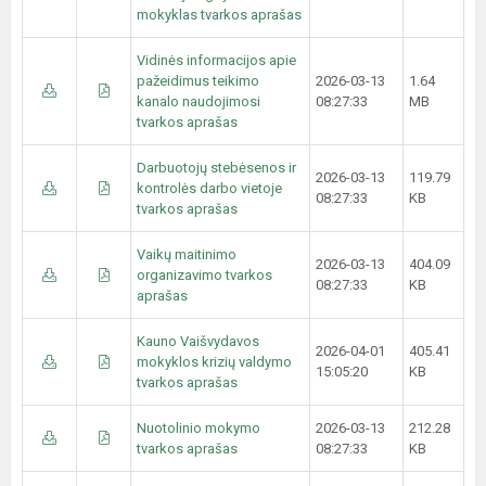
mokyklas tvarkos aprašas
Vidinės informacijos apie
pažeidimus teikimo
2026-03-13
1.64
kanalo naudojimosi
08:27:33
MB
tvarkos aprašas
Darbuotojų stebėsenos ir
2026-03-13
119.79
kontrolės darbo vietoje
08:27:33
KB
tvarkos aprašas
Vaikų maitinimo
2026-03-13
404.09
organizavimo tvarkos
08:27:33
KB
aprašas
Kauno Vaišvydavos
2026-04-01
405.41
mokyklos krizių valdymo
15:05:20
KB
tvarkos aprašas
Nuotolinio mokymo
2026-03-13
212.28
tvarkos aprašas
08:27:33
KB