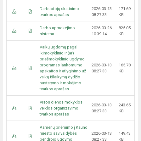
Darbuotojų skatinimo
2026-03-13
171.69
tvarkos aprašas
08:27:33
KB
Darbo apmokėjimo
2026-03-26
825.05
sistema
10:39:14
KB
Vaikų ugdomų pagal
ikimokyklinio ir (ar)
priešmokyklinio ugdymo
programas lankomumo
2026-03-13
165.78
apskaitos ir atlyginimo už
08:27:33
KB
vaikų išlaikymą dydžio
nustatymo ir mokėjimo
tvarkos aprašas
Visos dienos mokyklos
2026-03-13
243.65
veiklos organizavimo
08:27:33
KB
tvarkos aprašas
Asmenų priėmimo į Kauno
miesto savivaldybės
2026-03-13
149.43
bendrojo ugdymo
08:27:33
KB