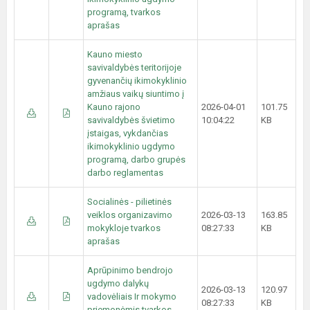
programą, tvarkos
aprašas
Kauno miesto
savivaldybės teritorijoje
gyvenančių ikimokyklinio
amžiaus vaikų siuntimo į
Kauno rajono
2026-04-01
101.75
savivaldybės švietimo
10:04:22
KB
įstaigas, vykdančias
ikimokyklinio ugdymo
programą, darbo grupės
darbo reglamentas
Socialinės - pilietinės
veiklos organizavimo
2026-03-13
163.85
mokykloje tvarkos
08:27:33
KB
aprašas
Aprūpinimo bendrojo
ugdymo dalykų
2026-03-13
120.97
vadovėliais Ir mokymo
08:27:33
KB
priemonėmis tvarkos