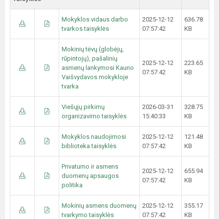
Mokyklos vidaus darbo
2025-12-12
636.78
tvarkos taisyklės
07:57:42
KB
Mokinių tėvų (globėjų,
rūpintojų), pašalinių
2025-12-12
223.65
asmenų lankymosi Kauno
07:57:42
KB
Vaišvydavos mokykloje
tvarka
Viešųjų pirkimų
2026-03-31
328.75
organizavimo taisyklės
15:40:33
KB
Mokyklos naudojimosi
2025-12-12
121.48
biblioteka taisyklės
07:57:42
KB
Privatumo ir asmens
2025-12-12
655.94
duomenų apsaugos
07:57:42
KB
politika
Mokinių asmens duomenų
2025-12-12
355.17
tvarkymo taisyklės
07:57:42
KB