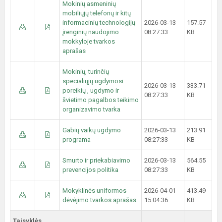
Mokinių asmeninių
mobiliųjų telefonų ir kitų
informacinių technologijų
2026-03-13
157.57
įrenginių naudojimo
08:27:33
KB
mokkyloje tvarkos
aprašas
Mokinių, turinčių
specialiųjų ugdymosi
2026-03-13
333.71
poreikių , ugdymo ir
08:27:33
KB
švietimo pagalbos teikimo
organizavimo tvarka
Gabių vaikų ugdymo
2026-03-13
213.91
programa
08:27:33
KB
Smurto ir priekabiavimo
2026-03-13
564.55
prevencijos politika
08:27:33
KB
Mokyklinės uniformos
2026-04-01
413.49
dėvėjimo tvarkos aprašas
15:04:36
KB
Taisyklės