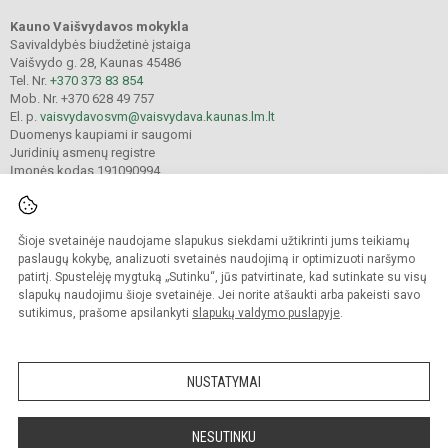
Kauno Vaišvydavos mokykla
Savivaldybės biudžetinė įstaiga
Vaišvydo g. 28, Kaunas 45486
Tel. Nr.
+370 373 83 854
Mob. Nr. +370 628 49 757
El. p.
vaisvydavosvm@vaisvydava.kaunas.lm.lt
Duomenys kaupiami ir saugomi
Juridinių asmenų registre
Įmonės kodas 191090994
Šioje svetainėje naudojame slapukus siekdami užtikrinti jums teikiamų
© 2025. Kauno Vaišvydavos mokykla. Visos teisės saugomos.
Kopijuoti turinį be raštiško įstaigos administracijos sutikimo griežtai draudžiama.
paslaugų kokybę, analizuoti svetainės naudojimą ir optimizuoti naršymo
patirtį. Spustelėję mygtuką „Sutinku“, jūs patvirtinate, kad sutinkate su visų
Prieinamumo paraiška
Slapukų valdymas
slapukų naudojimu šioje svetainėje. Jei norite atšaukti arba pakeisti savo
sutikimus, prašome apsilankyti
slapukų valdymo puslapyje
.
Sumanus būdas atnaujinti
mokyklos interneto
svetainę
NUSTATYMAI
NESUTINKU