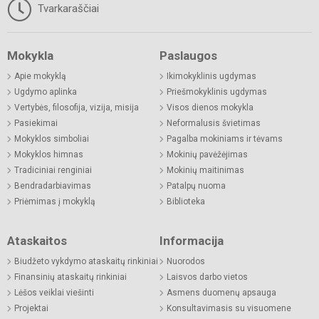
Tvarkaraščiai
Mokykla
Paslaugos
Apie mokyklą
Ikimokyklinis ugdymas
Ugdymo aplinka
Priešmokyklinis ugdymas
Vertybės, filosofija, vizija, misija
Visos dienos mokykla
Pasiekimai
Neformalusis švietimas
Mokyklos simboliai
Pagalba mokiniams ir tėvams
Mokyklos himnas
Mokinių pavėžėjimas
Tradiciniai renginiai
Mokinių maitinimas
Bendradarbiavimas
Patalpų nuoma
Priėmimas į mokyklą
Biblioteka
Ataskaitos
Informacija
Biudžeto vykdymo ataskaitų rinkiniai
Nuorodos
Finansinių ataskaitų rinkiniai
Laisvos darbo vietos
Lėšos veiklai viešinti
Asmens duomenų apsauga
Projektai
Konsultavimasis su visuomene