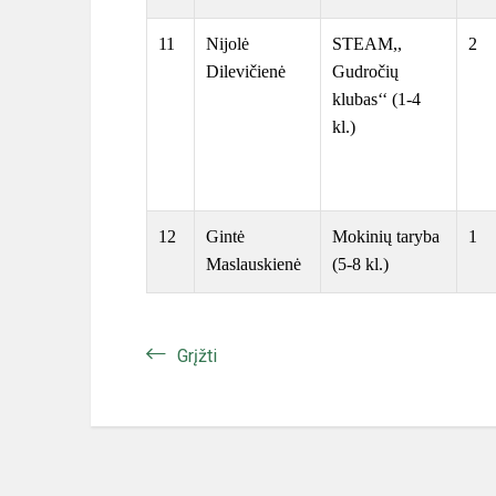
11
Nijolė
STEAM,,
2
Dilevičienė
Gudročių
klubas‘‘ (1-4
kl.)
12
Gintė
Mokinių taryba
1
Maslauskienė
(5-8 kl.)
Grįžti