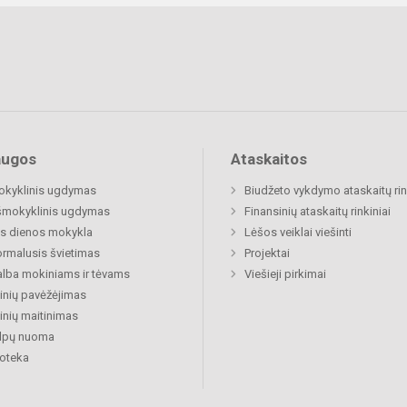
augos
Ataskaitos
okyklinis ugdymas
Biudžeto vykdymo ataskaitų rin
šmokyklinis ugdymas
Finansinių ataskaitų rinkiniai
s dienos mokykla
Lėšos veiklai viešinti
rmalusis švietimas
Projektai
lba mokiniams ir tėvams
Viešieji pirkimai
nių pavėžėjimas
nių maitinimas
alpų nuoma
ioteka