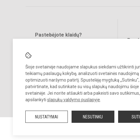
Pastebėjote klaidų?
Bend
Turite pasiūlymų?
RAŠYKITE
Šioje svetainėje naudojame slapukus siekdami užtikrinti j
teikiamų paslaugų kokybę, analizuoti svetainės naudojimą 
optimizuoti naršymo patirtį. Spustelėję mygtuką „Sutinku“,
patvirtinate, kad sutinkate su visų slapukų naudojimu šioje
svetainėje. Jei norite atšaukti arba pakeisti savo sutikimu
© 2025. Kauno Vaišvydavos mokykla. Visos teisės saugomos.
apsilankyti
slapukų valdymo puslapyje
.
Kopijuoti turinį be raštiško įstaigos administracijos sutikimo griežtai
draudžiama.
NUSTATYMAI
NESUTINKU
SUT