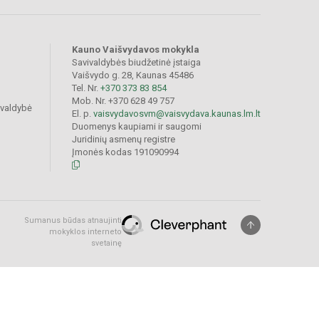
Kauno Vaišvydavos mokykla
Savivaldybės biudžetinė įstaiga
Vaišvydo g. 28, Kaunas 45486
Tel. Nr.
+370 373 83 854
Mob. Nr. +370 628 49 757
ivaldybė
El. p.
vaisvydavosvm@vaisvydava.kaunas.lm.lt
Duomenys kaupiami ir saugomi
Juridinių asmenų registre
Įmonės kodas 191090994
Sumanus būdas atnaujinti
mokyklos interneto
svetainę