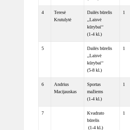
4
Teresė
Dailės būrelis
1
Krutulytė
,,Laisvė
kūrybai‘‘
(1-4 kl.)
5
Dailės būrelis
1
,,Laisvė
kūrybai‘‘
(5-8 kl.)
6
Andrius
Sportas
1
Macijauskas
mažiems
(1-4 kl.)
7
Kvadrato
1
būrelis
(1-4 kl.)