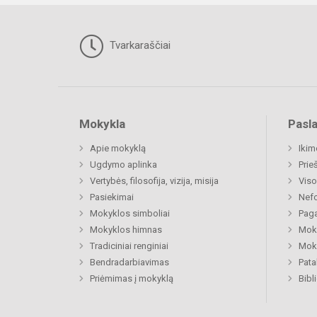
Tvarkaraščiai
Mokykla
Pasl
Apie mokyklą
Ikim
Ugdymo aplinka
Prie
Vertybės, filosofija, vizija, misija
Viso
Pasiekimai
Nefo
Mokyklos simboliai
Paga
Mokyklos himnas
Moki
Tradiciniai renginiai
Moki
Bendradarbiavimas
Pat
Priėmimas į mokyklą
Bibl