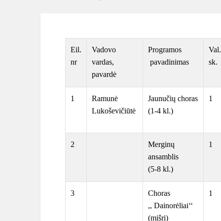
Eil.
Vadovo
Programos
Val.
nr
vardas,
pavadinimas
sk.
pavardė
1
Ramunė
Jaunučių choras
1
Lukoševičiūtė
(1-4 kl.)
2
Merginų
1
ansamblis
(5-8 kl.)
3
Choras
1
,, Dainorėliai‘‘
(mišri)