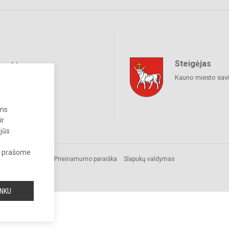
Steigėjas
raukime
Kauno miesto sav
ums
ir
 jūs
s, prašome
Prieinamumo paraiška
Slapukų valdymas
INKU