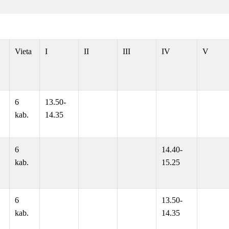
Vieta
I
II
III
IV
V
6
13.50-
kab.
14.35
6
14.40-
kab.
15.25
6
13.50-
kab.
14.35