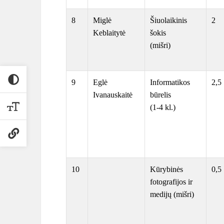
8
Miglė
Šiuolaikinis
2
Keblaitytė
šokis
(mišri)
9
Eglė
Informatikos
2,5
Ivanauskaitė
būrelis
(1-4 kl.)
10
Kūrybinės
0,5
fotografijos ir
medijų (mišri)