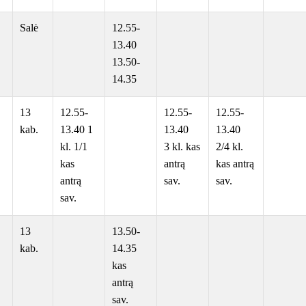
Salė
12.55-
13.40
13.50-
14.35
13
12.55-
12.55-
12.55-
kab.
13.40 1
13.40
13.40
kl. 1/1
3 kl. kas
2/4 kl.
kas
antrą
kas antrą
antrą
sav.
sav.
sav.
13
13.50-
kab.
14.35
kas
antrą
sav.