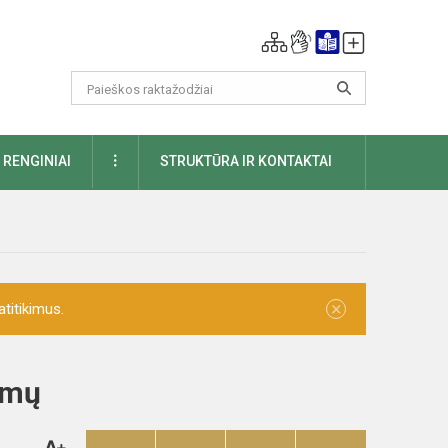
DAUGIAU
RENGINIAI
STRUKTŪRA IR KONTAKTAI
×
titikimus.
imų