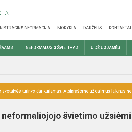
KLA
NISTRACINĖ INFORMACIJA
MOKYKLA
DARŽELIS
KONTAKTAI
TĖVAMS
NEFORMALUSIS ŠVIETIMAS
DIDŽIUOJAMĖS
o svetainės turinys dar kuriamas. Atsiprašome už galimus laikinus nea
 neformaliojojo švietimo užsiėm